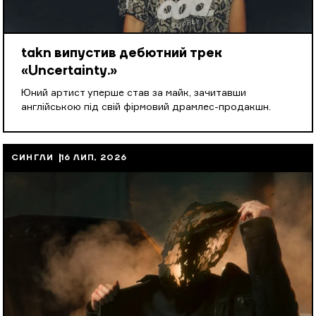
takn випустив дебютний трек
«Uncertainty.»
Юний артист уперше став за майк, зачитавши
англійською під свій фірмовий драмлес-продакшн.
СИНГЛИ
16 ЛИП, 2026