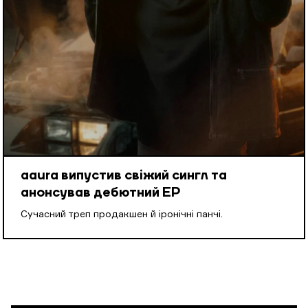
aaura випустив свіжий сингл та
анонсував дебютний EP
Cучасний треп продакшен й іронічні панчі.