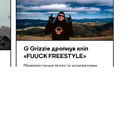
G Grizzie дропнув кліп
«FUUCK FREESTYLE»
Мінімалістичне відео із краєвидами
Карпат створив Bo Zimmer.
о
.
КЛІПИ
20 БЕР, 2026