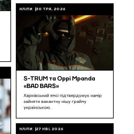
КЛІПИ
30 ТРА, 2026
S-TRUM та Oppi Mpanda
«BAD BARS»
Харківський емсі підтвердужує намір
зайняти вакантну нішу грайму
українською.
КЛІПИ
27 КВІ, 2026