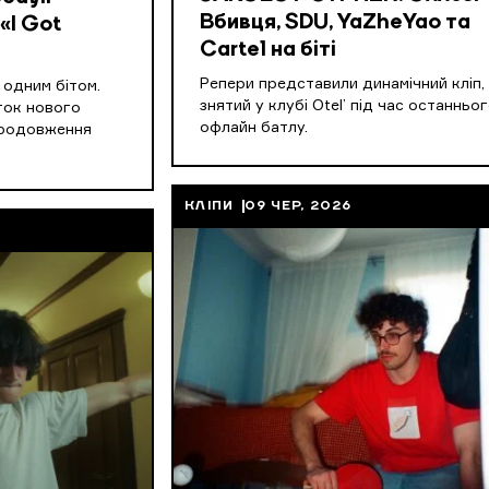
Вбивця, SDU, YaZheYao та
«I Got
Cartel на біті
Репери представили динамічний кліп,
д одним бітом.
знятий у клубі Otel’ під час останньо
ток нового
офлайн батлу.
продовження
КЛІПИ
09 ЧЕР, 2026