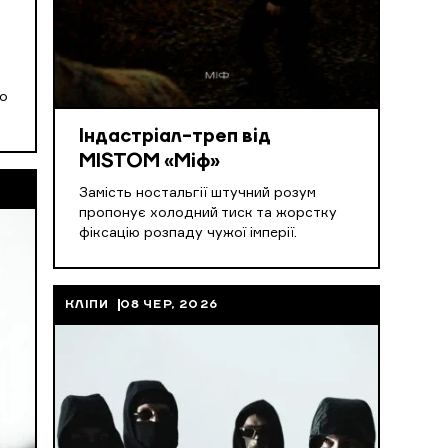
го
Індастріал-треп від
MISTOM «Міф»
Замість ностальгії штучний розум
пропонує холодний тиск та жорстку
фіксацію розпаду чужої імперії.
КЛІПИ
08 ЧЕР, 2026