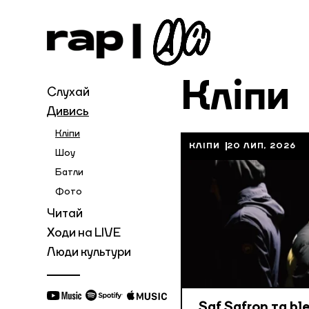
Кліпи
Слухай
Дивись
Кліпи
КЛІПИ
20 ЛИП, 2026
Шоу
Батли
Фото
Читай
Ходи на LIVE
Люди культури
Saf Safron та ble