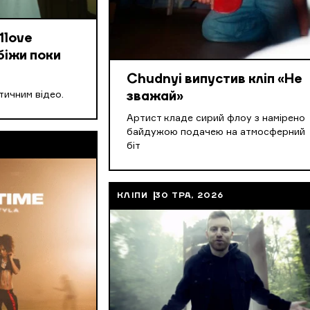
1love
біжи поки
Chudnyi випустив кліп «Не
стичним відео.
зважай»
Артист кладе сирий флоу з намірено
байдужою подачею на атмосферний
біт
КЛІПИ
30 ТРА, 2026