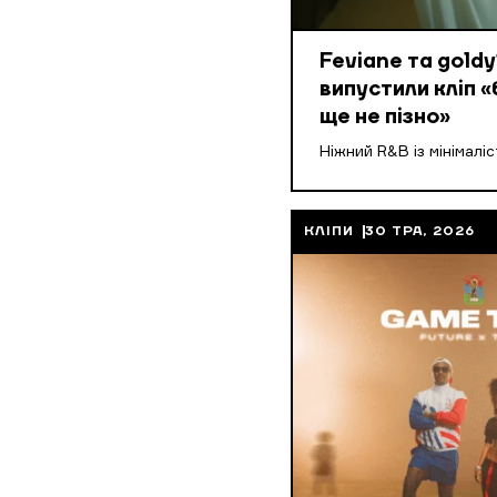
Feviane та goldy
випустили кліп «
ще не пізно»
Ніжний R&B із мінімалі
КЛІПИ
30 ТРА, 2026