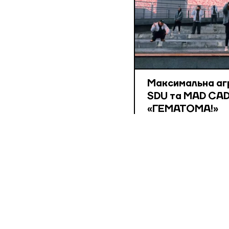
Максимальна агре
SDU та MAD CAD
«ГЕМАТОМА!»
Це хардкорний трек п
саморуйнування і біль,
формою терапії.
КЛІПИ
20 БЕР, 2026