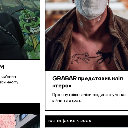
UM
ків'янин
GRABAR представив кліп
нонічному
«тера»
Про внутрішні зміни людини в умовах
війни та втрат.
КЛІПИ
25 БЕР, 2026