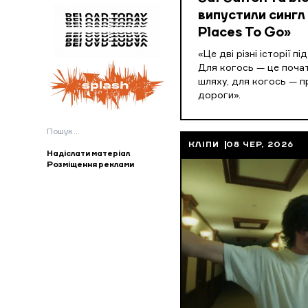
випустили сингл 
Places To Go»
«Це дві різні історії пі
Для когось — це поча
шляху, для когось — 
дороги».
Пошук:
КЛІПИ
08 ЧЕР, 2026
Надіслати матеріал
Розміщення реклами