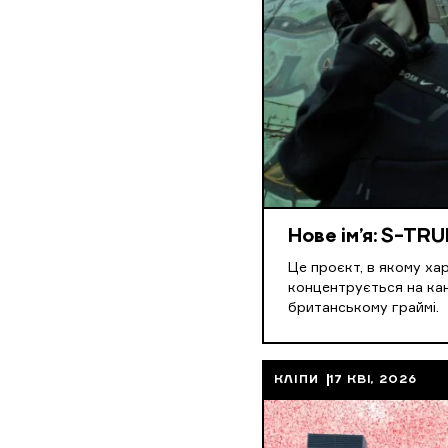
Нове ім’я: S-TR
Це проєкт, в якому хар
концентрується на ка
британському граймі.
КЛІПИ
17 КВІ, 2026