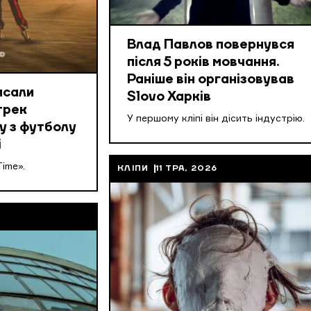
Влад Павлов повернувся
після 5 років мовчання.
Раніше він організовував
писали
Slovo Харків
трек
У першому кліпі він дісить індустрію.
у з футболу
і
ime».
КЛІПИ
11 ТРА, 2026