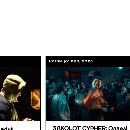
КЛІПИ
01 ЛИП, 2026
3AKOLOT CYPHER: Оллезі
edyii