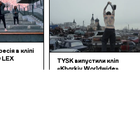
сія в кліпі
 LEX
TYSK випустили кліп
«Kharkiv Worldwide»
ро
Відео про те, як формується
 що стає
андеграундна сцена Харкова навкол
Центру нової культури «Some People»
КЛІПИ
16 БЕР, 2026