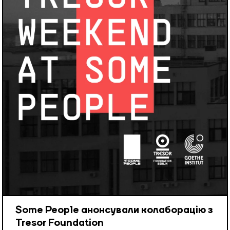
Some People анонсували колаборацію з
Tresor Foundation