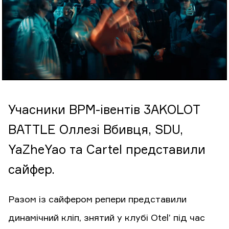
Учасники BPM-івентів 3AKOLOT
BATTLE Оллезі Вбивця, SDU,
YaZheYao та Cartel представили
сайфер.
Разом із сайфером репери представили
динамічний кліп, знятий у клубі Otel’ під час