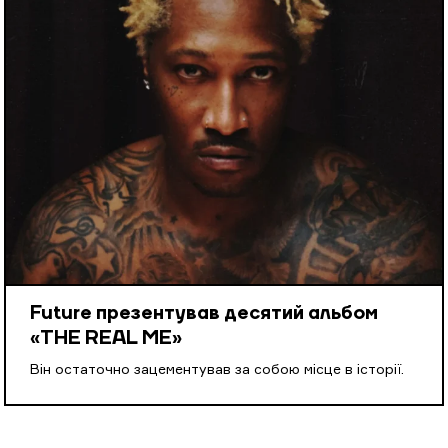
Future презентував десятий альбом
«THE REAL ME»
Він остаточно зацементував за собою місце в історії.