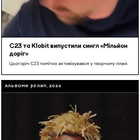
С23 та Klobit випустили сингл «Мільйон
доріг»
Цьогоріч С23 помітно активізувався у творчому плані.
АЛЬБОМИ
13 ЛИП, 2026