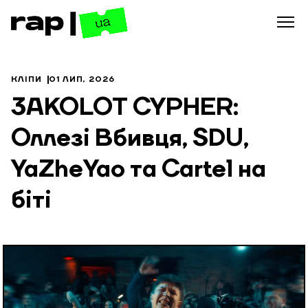
КЛІПИ
01 ЛИП, 2026
3AKOLOT CYPHER:
Оллезі Вбивця, SDU,
YaZheYao та Cartel на
біті