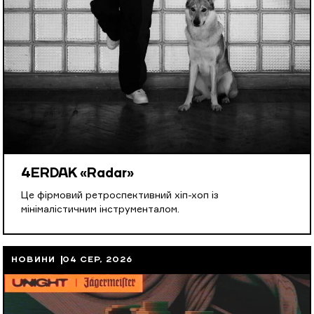
4ERDAK «Radar»
Це фірмовий ретроспективний хіп-хоп із
мінімалістичним інструменталом.
НОВИНИ
04 СЕР, 2026