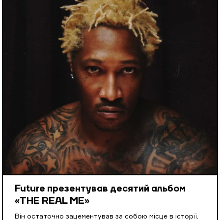
Future презентував десятий альбом
«THE REAL ME»
Він остаточно зацементував за собою місце в історії.