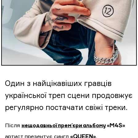
Один з найцікавіших гравців
української треп сцени продовжує
регулярно постачати свіжі треки.
Після
нещодавньої прем’єри альбому
«M4S»
артист презентує сингл
«QUEEN»
.