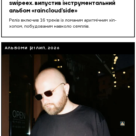
swipeex. випустив інструментальний
альбом «raincloud’side»
Реліз включив 16 треків із ломаним аритмічним хіп-
хопом, побудованим навколо семплів.
АЛЬБОМИ
21 ЛИП, 2026