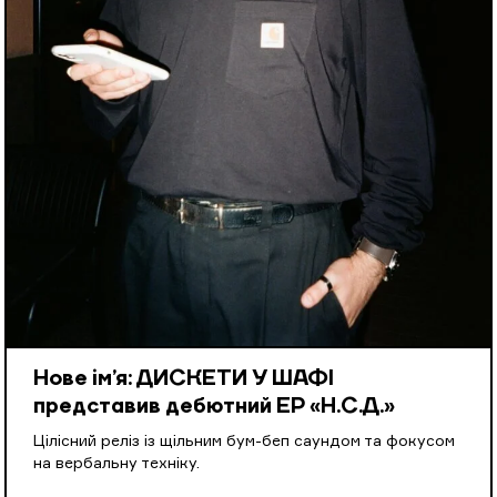
Нове ім’я: ДИСКЕТИ У ШАФІ
представив дебютний EP «Н.С.Д.»
Цілісний реліз із щільним бум-беп саундом та фокусом
на вербальну техніку.