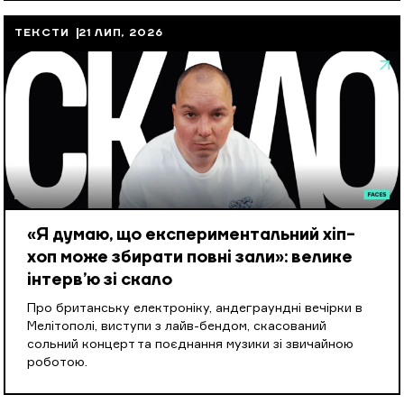
ТЕКСТИ
21 ЛИП, 2026
«Я думаю, що експериментальний хіп-
хоп може збирати повні зали»: велике
інтерв’ю зі скало
Про британську електроніку, андеграундні вечірки в
Мелітополі, виступи з лайв-бендом, скасований
сольний концерт та поєднання музики зі звичайною
роботою.