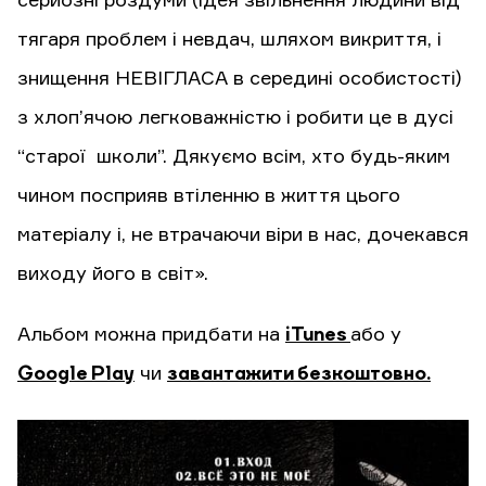
серйозні роздуми (ідея звільнення людини від
тягаря проблем і невдач, шляхом викриття, і
знищення НЕВІГЛАСА в середині особистості)
з хлоп’ячою легковажністю і робити це в дусі
“старої школи”. Дякуємо всім, хто будь-яким
чином посприяв втіленню в життя цього
матеріалу і, не втрачаючи віри в нас, дочекався
виходу його в світ».
Альбом можна придбати на
iTunes
або у
Google Play
чи
завантажити безкоштовно.