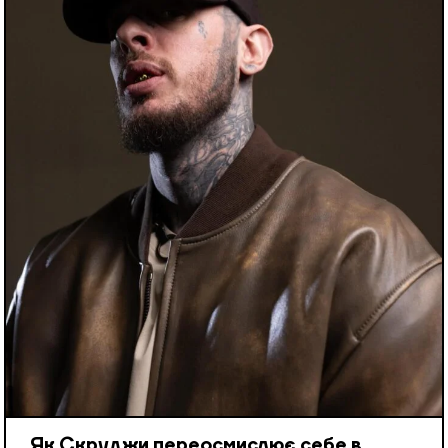
Як Скруджи переосмислює себе в