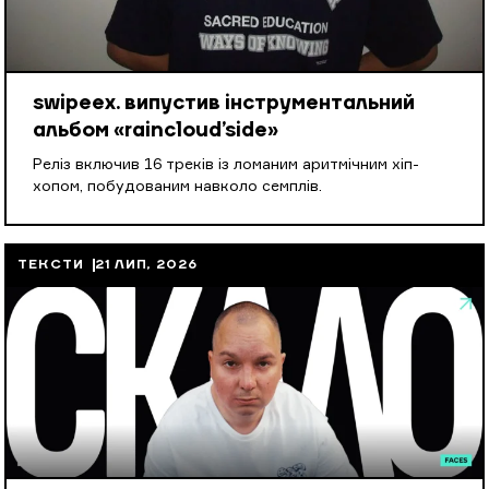
swipeex. випустив інструментальний
альбом «raincloud’side»
Реліз включив 16 треків із ломаним аритмічним хіп-
хопом, побудованим навколо семплів.
ТЕКСТИ
21 ЛИП, 2026