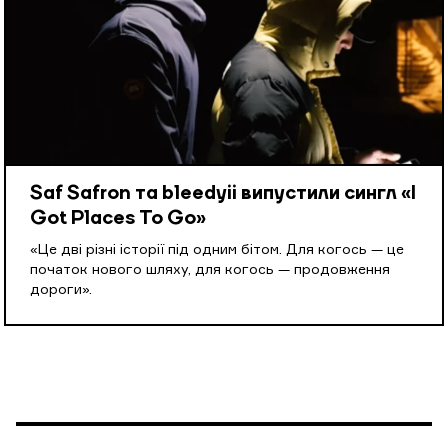
Saf Safron та bleedyii випустили сингл «I
Got Places To Go»
«Це дві різні історії під одним бітом. Для когось — це
початок нового шляху, для когось — продовження
дороги».