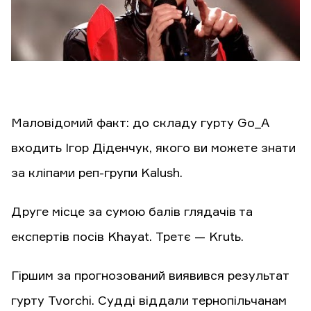
Маловідомий факт: до складу гурту Go_A
входить Ігор Діденчук, якого ви можете знати
за кліпами реп-групи Kalush.
Друге місце за сумою балів глядачів та
експертів посів Khayat. Третє — Krutь.
Гіршим за прогнозований виявився результат
гурту Tvorchi. Судді віддали тернопільчанам