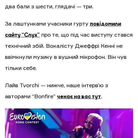
два бали з шести, глядачі — три.
За лаштунками учасники гурту
повідомили
сайту “Слух”
про те, що під час виступу стався
технічний збій. Вокалісту Джеффрі Кенні не
ввімкнули музику в вушний мікрофон. Він чув
тільки себе.
Лайв Tvorchi — нижче, наше інтерв’ю з
авторами “Bonfire”
чекає на вас тут
.