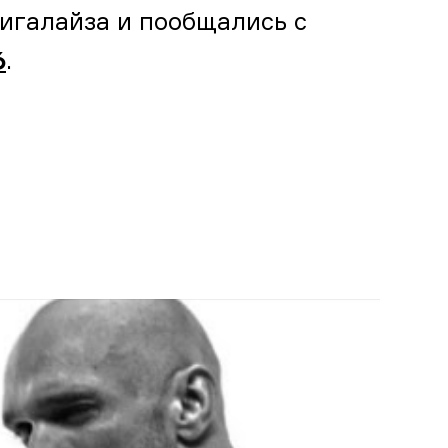
Лигалайза и пообщались с
.
6