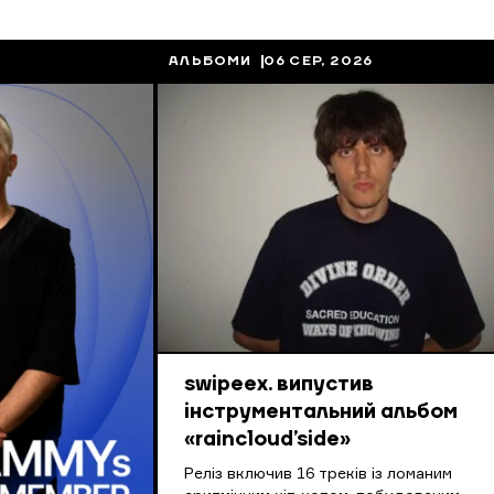
АЛЬБОМИ
06 СЕР, 2026
swipeex. випустив
інструментальний альбом
«raincloud’side»
Реліз включив 16 треків із ломаним