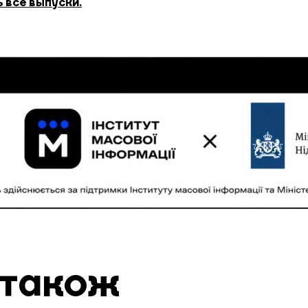
 все выпуски.
 також