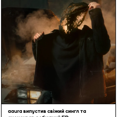
aaura випустив свіжий сингл та