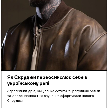
Як Скруджи переосмислює себе в
українському репі
Агресивний дріл, бійцівська естетика, регулярні релізи
та дедалі впевненіше звучання сформували нового
Скруджи.