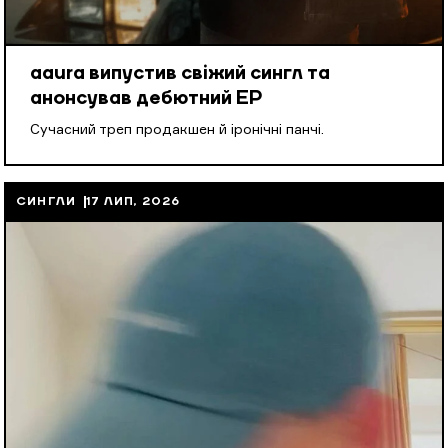
aaura випустив свіжий сингл та
анонсував дебютний EP
Cучасний треп продакшен й іронічні панчі.
СИНГЛИ
17 ЛИП, 2026