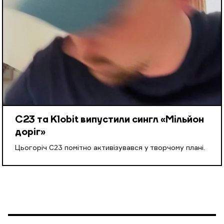
С23 та Klobit випустили сингл «Мільйон
доріг»
Цьогоріч С23 помітно активізувався у творчому плані.