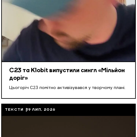
С23 та Klobit випустили сингл «Мільйон
доріг»
Цьогоріч С23 помітно активізувався у творчому плані.
ТЕКСТИ
19 ЛИП, 2026