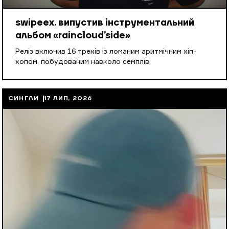
swipeex. випустив інструментальний
альбом «raincloud’side»
Реліз включив 16 треків із ломаним аритмічним хіп-
хопом, побудованим навколо семплів.
СИНГЛИ
17 ЛИП, 2026