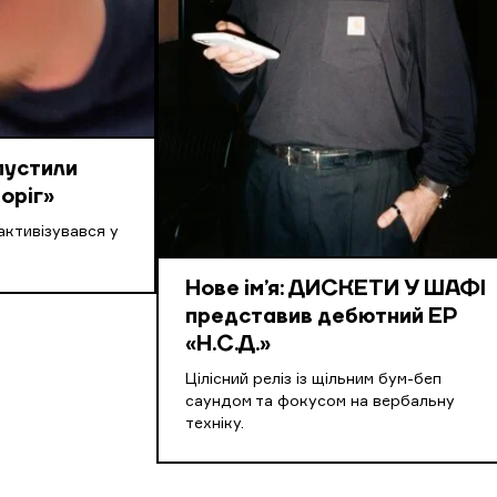
пустили
оріг»
активізувався у
Нове ім’я: ДИСКЕТИ У ШАФІ
представив дебютний EP
«Н.С.Д.»
Цілісний реліз із щільним бум-беп
саундом та фокусом на вербальну
техніку.