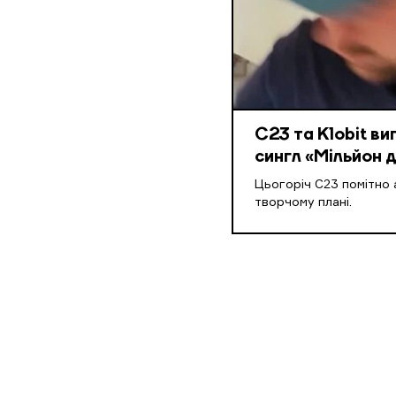
С23 та Klobit ви
сингл «Мільйон д
Цьогоріч С23 помітно 
творчому плані.