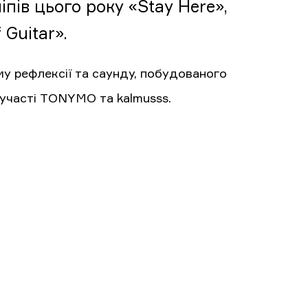
іпів цього року «Stay Here»,
Guitar».
му рефлексії та саунду, побудованого
 участі TONYMO та kalmusss.