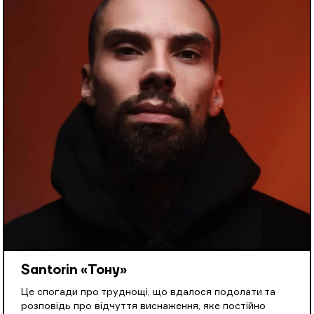
Santorin «Тону»
Це спогади про труднощі, що вдалося подолати та
розповідь про відчуття виснаження, яке постійно