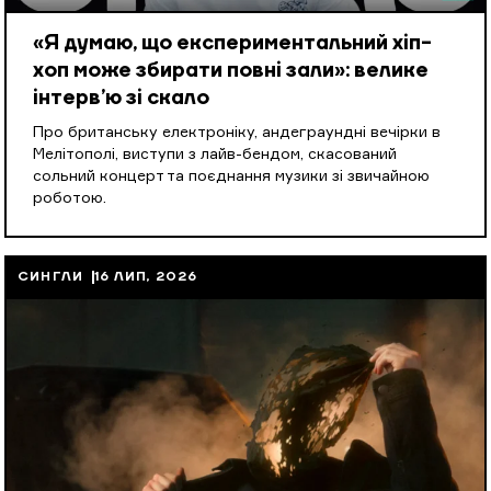
«Я думаю, що експериментальний хіп-
хоп може збирати повні зали»: велике
інтерв’ю зі скало
Про британську електроніку, андеграундні вечірки в
Мелітополі, виступи з лайв-бендом, скасований
сольний концерт та поєднання музики зі звичайною
роботою.
СИНГЛИ
16 ЛИП, 2026