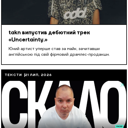
takn випустив дебютний трек
«Uncertainty.»
Юний артист уперше став за майк, зачитавши
англійською під свій фірмовий драмлес-продакшн.
ТЕКСТИ
21 ЛИП, 2026