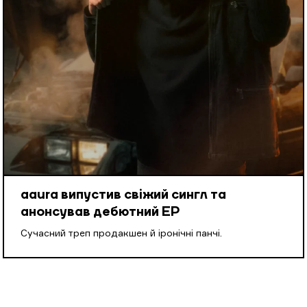
aaura випустив свіжий сингл та
анонсував дебютний EP
Cучасний треп продакшен й іронічні панчі.