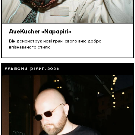
AveKucher «Napapiri»
Він демонструє нові грані свого вже добре
впізнаваного стилю.
АЛЬБОМИ
21 ЛИП, 2026