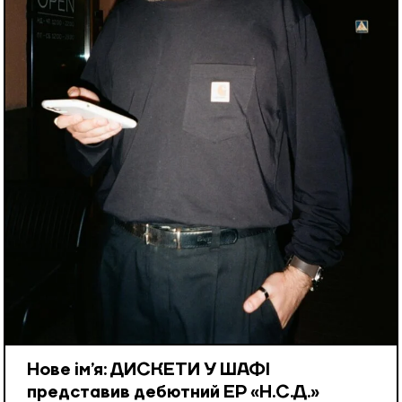
Нове ім’я: ДИСКЕТИ У ШАФІ
представив дебютний EP «Н.С.Д.»