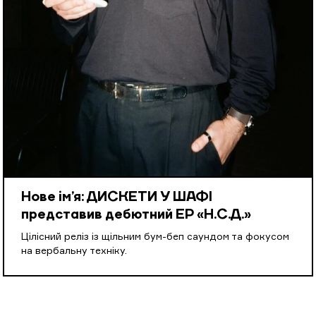
Нове ім’я: ДИСКЕТИ У ШАФІ
представив дебютний EP «Н.С.Д.»
Цілісний реліз із щільним бум-беп саундом та фокусом
на вербальну техніку.