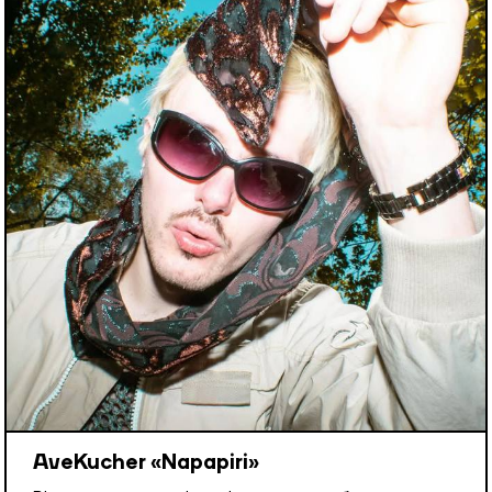
AveKucher «Napapiri»