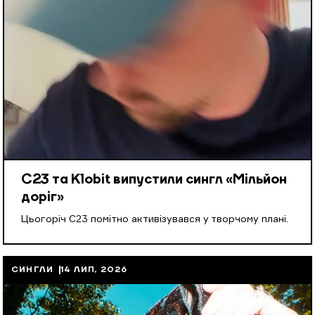
С23 та Klobit випустили сингл «Мільйон
доріг»
Цьогоріч С23 помітно активізувався у творчому плані.
СИНГЛИ
14 ЛИП, 2026