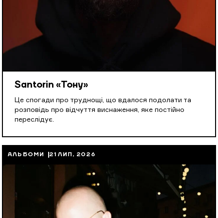
Santorin «Тону»
Це спогади про труднощі, що вдалося подолати та
розповідь про відчуття виснаження, яке постійно
переслідує.
АЛЬБОМИ
21 ЛИП, 2026