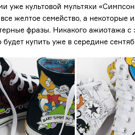
ми уже культовой мультяхи «Симпсоны
 все желтое семейство, а некоторые 
терные фразы. Никакого ажиотажа с э
 будет купить уже в середине сентя