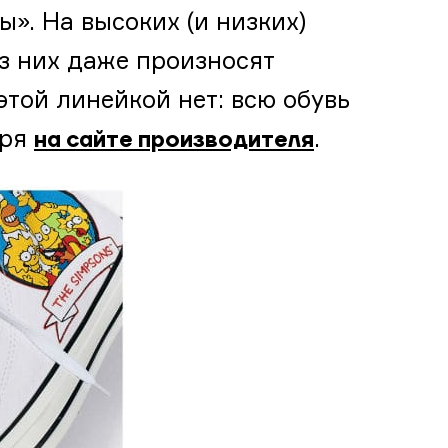
». На высоких (и низких)
из них даже произносят
той линейкой нет: всю обувь
бря
.
на сайте производителя