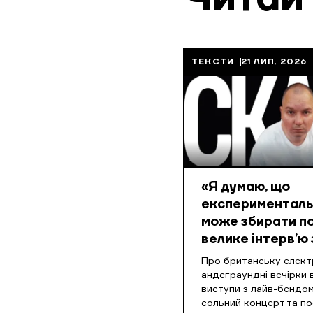
ТЕКСТИ
21 ЛИП, 2026
«Я думаю, що
експериментальн
може збирати по
велике інтерв’ю 
Про британську електр
андеграундні вечірки в
виступи з лайв-бендом
сольний концерт та п