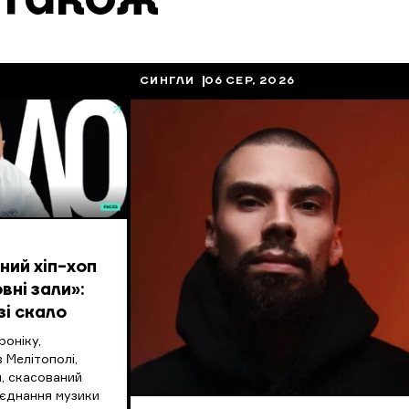
СИНГЛИ
06 СЕР, 2026
ий хіп-хоп
вні зали»:
зі скало
оніку,
 Мелітополі,
, скасований
оєднання музики