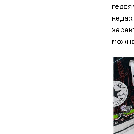
героя
кедах
харак
можно