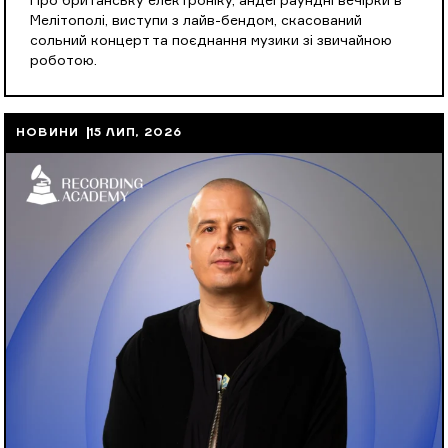
Про британську електроніку, андеграундні вечірки в
Мелітополі, виступи з лайв-бендом, скасований
сольний концерт та поєднання музики зі звичайною
роботою.
НОВИНИ
15 ЛИП, 2026