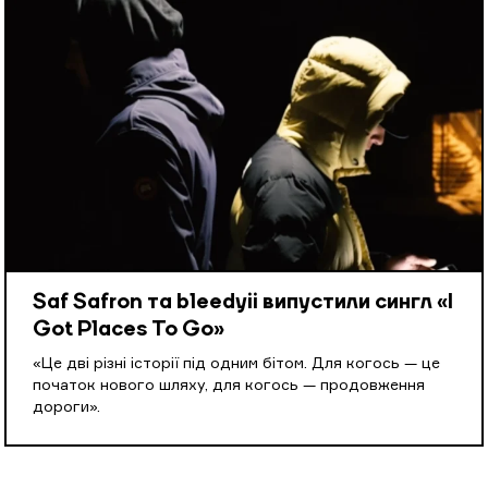
Saf Safron та bleedyii випустили сингл «I
Got Places To Go»
«Це дві різні історії під одним бітом. Для когось — це
початок нового шляху, для когось — продовження
дороги».