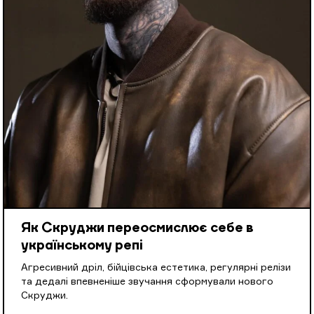
Як Скруджи переосмислює себе в
українському репі
Агресивний дріл, бійцівська естетика, регулярні релізи
та дедалі впевненіше звучання сформували нового
Скруджи.