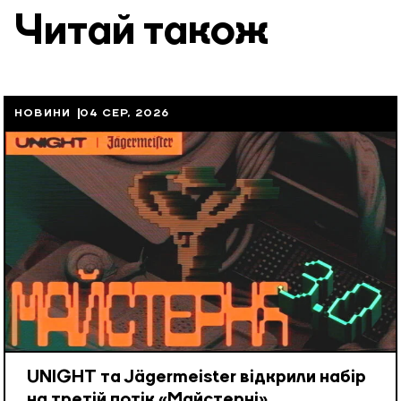
Читай також
НОВИНИ
04 СЕР, 2026
UNIGHT та Jägermeister відкрили набір
на третій потік «Майстерні»