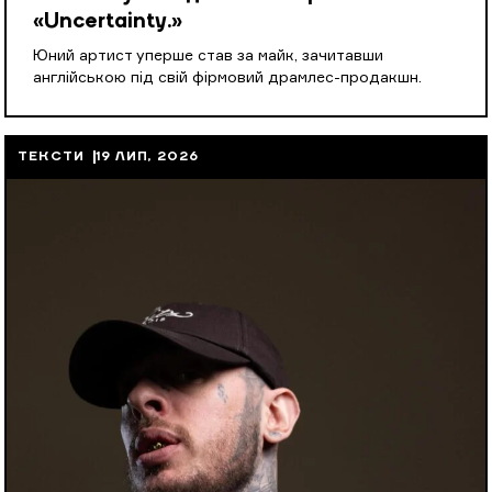
«Uncertainty.»
Юний артист уперше став за майк, зачитавши
англійською під свій фірмовий драмлес-продакшн.
ТЕКСТИ
19 ЛИП, 2026