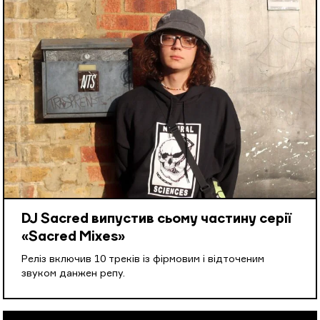
DJ Sacred випустив сьому частину серії
«Sacred Mixes»
Реліз включив 10 треків із фірмовим і відточеним
звуком данжен репу.