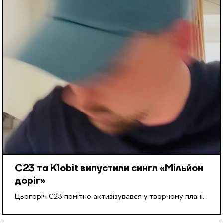
С23 та Klobit випустили сингл «Мільйон
доріг»
Цьогоріч С23 помітно активізувався у творчому плані.