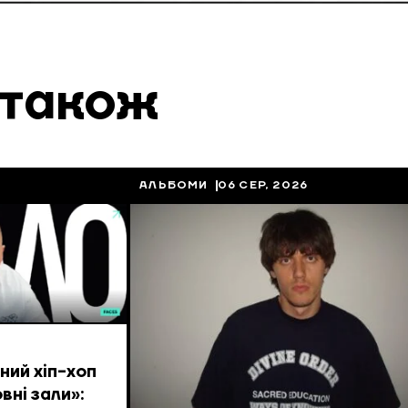
 також
АЛЬБОМИ
06 СЕР, 2026
ий хіп-хоп
вні зали»: