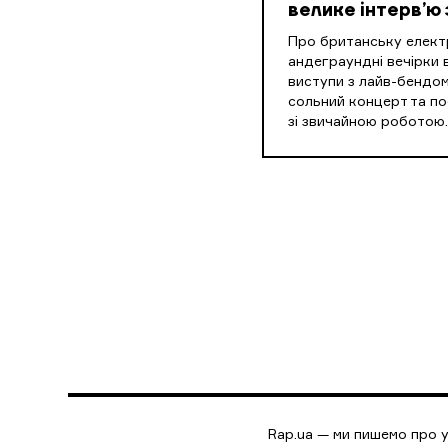
велике інтерв’ю 
Про британську електр
андеграундні вечірки в
виступи з лайв-бендом
сольний концерт та п
зі звичайною роботою.
Rap.ua — ми пишемо про у