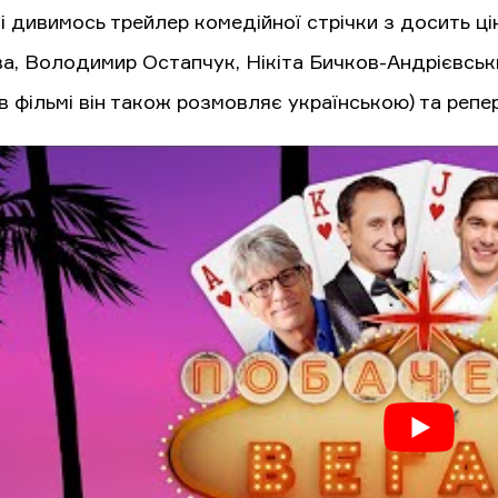
і дивимось трейлер комедійної стрічки з досить ц
а, Володимир Остапчук, Нікіта Бичков-Андрієвськ
(в фільмі він також розмовляє українською) та репе