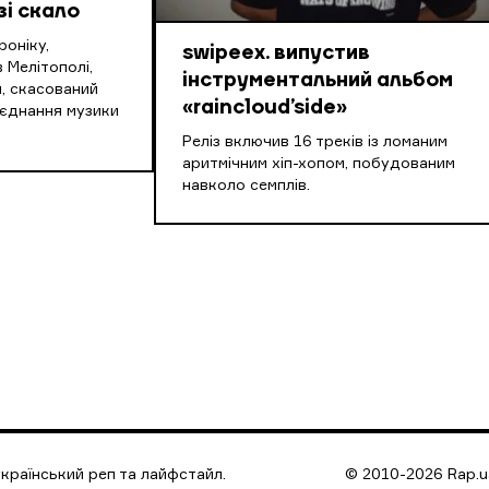
зі скало
оніку,
swipeex. випустив
 Мелітополі,
інструментальний альбом
, скасований
«raincloud’side»
оєднання музики
Реліз включив 16 треків із ломаним
аритмічним хіп-хопом, побудованим
навколо семплів.
країнський реп та лайфстайл.
© 2010-2026 Rap.ua