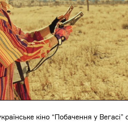
країнське кіно “Побачення у Вегасі” 