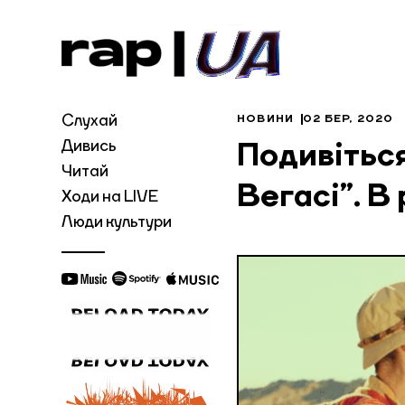
Слухай
НОВИНИ
02 БЕР, 2020
Дивись
Подивіться
Читай
Вегасі”. В
Ходи на LIVE
Люди культури