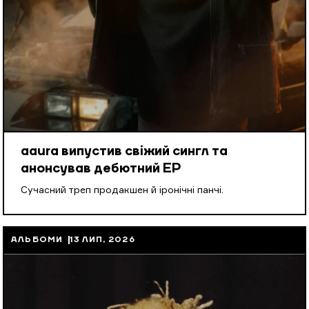
aaura випустив свіжий сингл та
анонсував дебютний EP
Cучасний треп продакшен й іронічні панчі.
АЛЬБОМИ
13 ЛИП, 2026