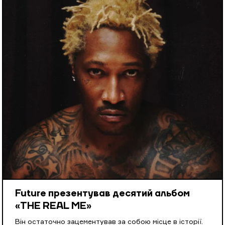
Future презентував десятий альбом
«THE REAL ME»
Він остаточно зацементував за собою місце в історії.