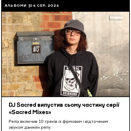
АЛЬБОМИ
04 СЕР, 2026
DJ Sacred випустив сьому частину серії
«Sacred Mixes»
Реліз включив 10 треків із фірмовим і відточеним
звуком данжен репу.