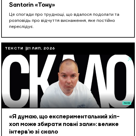
Santorin «Тону»
Це спогади про труднощі, що вдалося подолати та
розповідь про відчуття виснаження, яке постійно
переслідує.
ТЕКСТИ
21 ЛИП, 2026
«Я думаю, що експериментальний хіп-
хоп може збирати повні зали»: велике
інтерв’ю зі скало