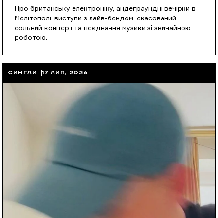
Про британську електроніку, андеграундні вечірки в
Мелітополі, виступи з лайв-бендом, скасований
сольний концерт та поєднання музики зі звичайною
роботою.
СИНГЛИ
17 ЛИП, 2026