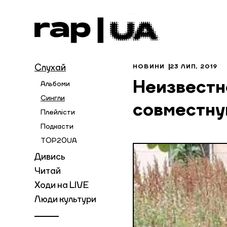
Слухай
НОВИНИ
23 ЛИП, 2019
Неизвестн
Альбоми
Сингли
совместну
Плейлісти
Подкасти
TOP20UA
Дивись
Читай
Ходи на LIVE
Люди культури