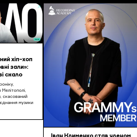
ий хіп-хоп
вні зали»:
зі скало
оніку,
 Мелітополі,
, скасований
оєднання музики
Іван Клименко став членом