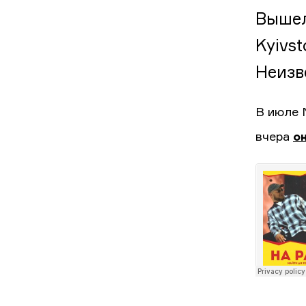
Вышел
Kyivs
Неизв
В июле 
вчера
о