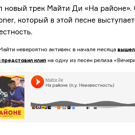
 новый трек Майти Ди «На районе». 
toner, который в этой песне выступае
естность.
Майти невероятно активен: в начале месяца
вышел
н представил клип
на одну из песен релиза «Вечери