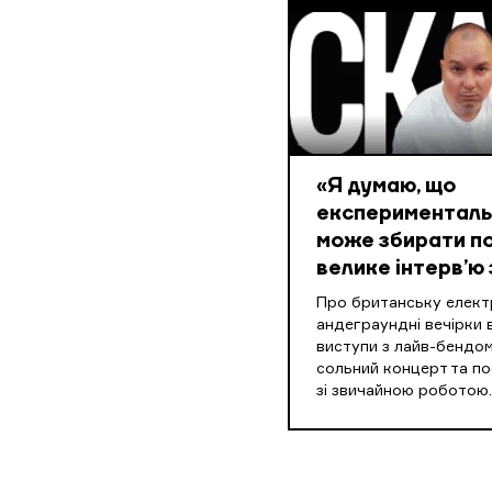
«Я думаю, що
експериментальн
може збирати по
велике інтерв’ю 
Про британську електр
андеграундні вечірки в
виступи з лайв-бендом
сольний концерт та п
зі звичайною роботою.