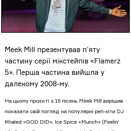
Meek Mill презентував п’яту
частину серії мікстейпів «Flamerz
5». Перша частина вийшла у
далекому 2008-му.
На цьому проєкті з 15 пісень Meek Mill вирішив
показати свій погляд на популярні реп-хіти DJ
Khaled «GOD DID», Ice Spice «Munch» (Feelin’