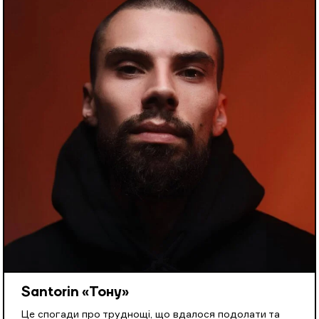
Santorin «Тону»
Це спогади про труднощі, що вдалося подолати та