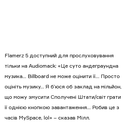
Flamerz 5 доступний для прослуховування
тільки на Audiomack: «Це суто андеграундна
музика… Billboard не може оцінити її… Просто
оцініть музику… Я б’юся об заклад на мільйон,
що можу змусити Сполучені Штати/світ грати
її однією кнопкою завантаження… Робив це з
часів MySpace, lol» – сказав Мілл.