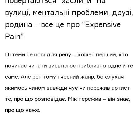
повертаються “хаслити” на
вулиці, ментальні проблеми, друзі,
родина – все це про “Expensive
Pain”.
Ці теми не нові для репу – кожен перший, хто
починає читати висвітлює приблизно одне й те
саме. Але реп тому і чесний жанр, бо слухач
якимось чином завжди чує чи пережив артист
те, про що розповідає. Мік пережив – він знає,
про що каже.