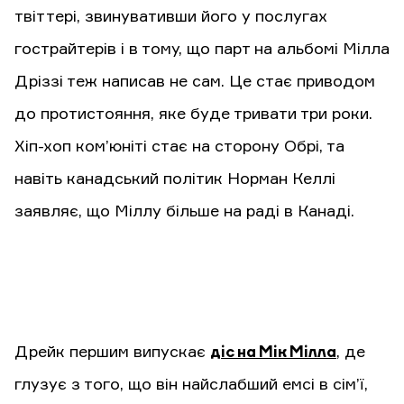
твіттері, звинувативши його у послугах
гострайтерів і в тому, що парт на альбомі Мілла
Дріззі теж написав не сам. Це стає приводом
до протистояння, яке буде тривати три роки.
Хіп-хоп ком’юніті стає на сторону Обрі, та
навіть канадський політик Норман Келлі
заявляє, що Міллу більше на раді в Канаді.
Дрейк першим випускає
діс на Мік Мілла
, де
глузує з того, що він найслабший емсі в сім’ї,