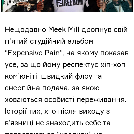
Нещодавно Meek Mill дропнув свій
п’ятий студійний альбом
“Expensive Pain”, на якому показав
усе, за що йому респектує хіп-хоп
ком’юніті: швидкий флоу та
енергійна подача, за якою
ховаються особисті переживання.
Історії тих, хто після виходу з
в’язниці не знаходить себе та