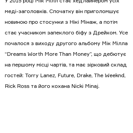
У 2015 році Мік Мілл стає хедлайнером усіх
меді-заголовків. Спочатку він приголомшує
новиною про стосунки з Нікі Мінаж, а потім
стає учасником запеклого біфу з Дрейком. Усе
почалося з виходу другого альбому Мік Мілла
“Dreams Worth More Than Money”, що дебютує
на першому місці чартів, та має зірковий склад
гостей: Torry Lanez, Future, Drake, The Weeknd,
Rick Ross та його кохана Nicki Minaj.