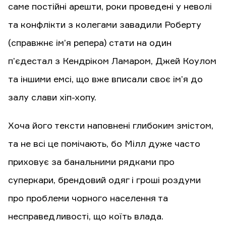
саме постійні арешти, роки проведені у неволі
та конфлікти з колегами завадили Роберту
(справжнє ім’я репера) стати на один
п’єдестал з Кендріком Ламаром, Джей Коулом
та іншими емсі, що вже вписали своє ім’я до
залу слави хіп-хопу.
Хоча його тексти наповнені глибоким змістом,
та не всі це помічають, бо Мілл дуже часто
приховує за банальними рядками про
суперкари, брендовий одяг і гроші роздуми
про проблеми чорного населення та
несправедливості, що коїть влада.