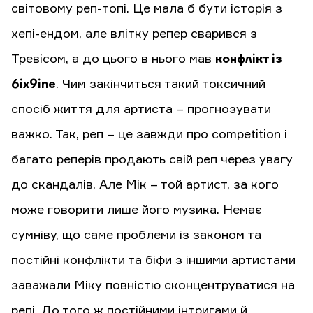
світовому реп-топі. Це мала б бути історія з
хепі-ендом, але влітку репер сварився з
Тревісом, а до цього в нього мав
конфлікт із
6ix9ine
. Чим закінчиться такий токсичний
спосіб життя для артиста – прогнозувати
важко. Так, реп – це завжди про competition і
багато реперів продають свій реп через увагу
до скандалів. Але Мік – той артист, за кого
може говорити лише його музика. Немає
сумніву, що саме проблеми із законом та
постійні конфлікти та біфи з іншими артистами
заважали Міку повністю сконцентруватися на
репі. До того ж постійними інтригами й