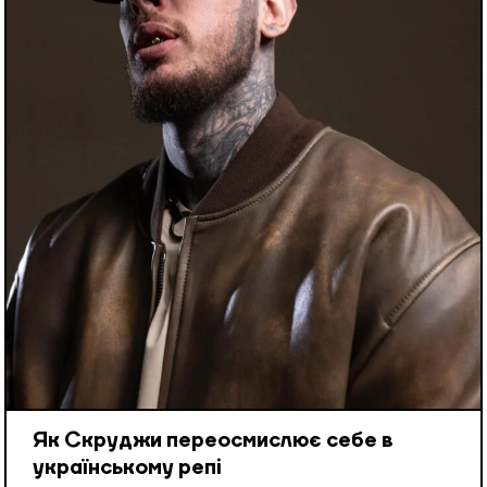
Як Скруджи переосмислює себе в
українському репі