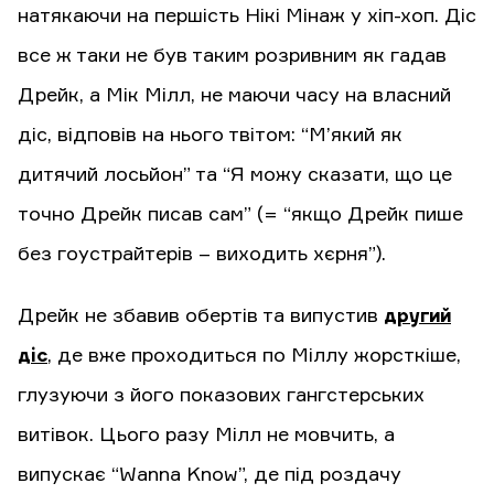
натякаючи на першість Нікі Мінаж у хіп-хоп. Діс
все ж таки не був таким розривним як гадав
Дрейк, а Мік Мілл, не маючи часу на власний
діс, відповів на нього твітом: “М’який як
дитячий лосьйон” та “Я можу сказати, що це
точно Дрейк писав сам” (= “якщо Дрейк пише
без гоустрайтерів – виходить хєрня”).
Дрейк не збавив обертів та випустив
другий
діс
, де вже проходиться по Міллу жорсткіше,
глузуючи з його показових гангстерських
витівок. Цього разу Мілл не мовчить, а
випускає “Wanna Know”, де під роздачу