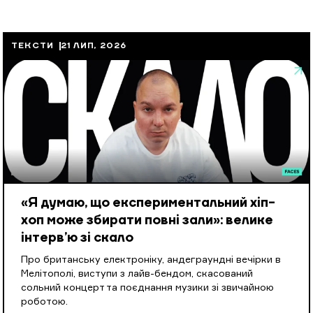
ТЕКСТИ
21 ЛИП, 2026
«Я думаю, що експериментальний хіп-
хоп може збирати повні зали»: велике
інтерв’ю зі скало
Про британську електроніку, андеграундні вечірки в
Мелітополі, виступи з лайв-бендом, скасований
сольний концерт та поєднання музики зі звичайною
роботою.