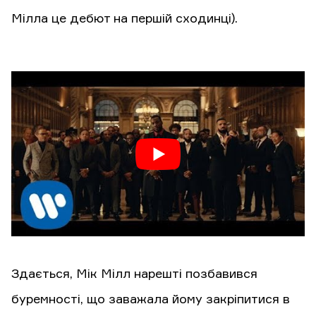
Мілла це дебют на першій сходинці).
Здається, Мік Мілл нарешті позбавився
буремності, що заважала йому закріпитися в