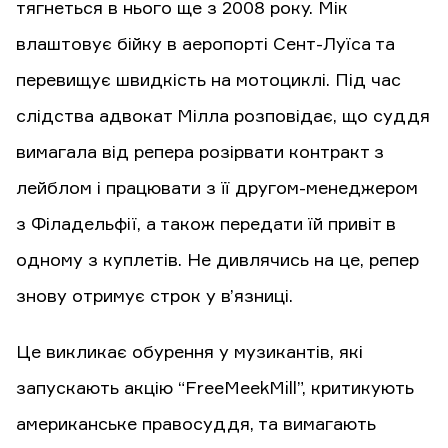
тягнеться в нього ще з 2008 року. Мік
влаштовує бійку в аеропорті Сент-Луїса та
перевищує швидкість на мотоциклі. Під час
слідства адвокат Мілла розповідає, що суддя
вимагала від репера розірвати контракт з
лейблом і працювати з її другом-менеджером
з Філадельфії, а також передати їй привіт в
одному з куплетів. Не дивлячись на це, репер
знову отримує строк у в’язниці.
Це викликає обурення у музикантів, які
запускають акцію “FreeMeekMill”, критикують
американське правосуддя, та вимагають