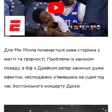
Для Мік Мілла починається нова сторінка у
житті та творчості. Проблеми із законом
позаду, а біф з Дрейком репер закінчує дуже
ефектно, несподівано з’явившись на сцені під
час бостонського концерту Дріззі.