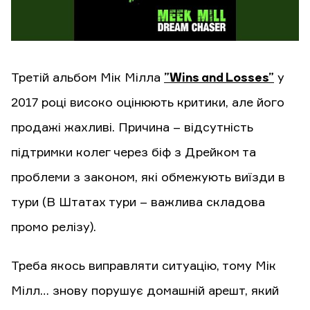
Третій альбом Мік Мілла
”Wins and Losses”
у
2017 році високо оцінюють критики, але його
продажі жахливі. Причина – відсутність
підтримки колег через біф з Дрейком та
проблеми з законом, які обмежують виїзди в
тури (В Штатах тури – важлива складова
промо релізу).
Треба якось виправляти ситуацію, тому Мік
Мілл… знову порушує домашній арешт, який