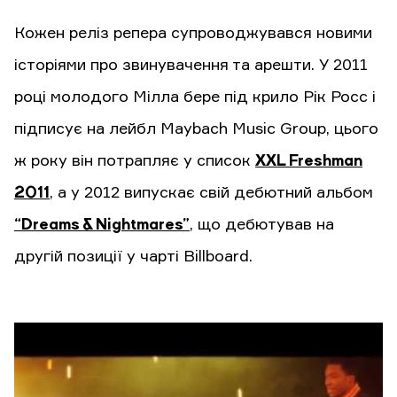
Кожен реліз репера супроводжувався новими
історіями про звинувачення та арешти. У 2011
році молодого Мілла бере під крило Рік Росс і
підписує на лейбл Maybach Music Group, цього
ж року він потрапляє у список
XXL Freshman
2011
, а у 2012 випускає свій дебютний альбом
“Dreams & Nightmares”
, що дебютував на
другій позиції у чарті Billboard.