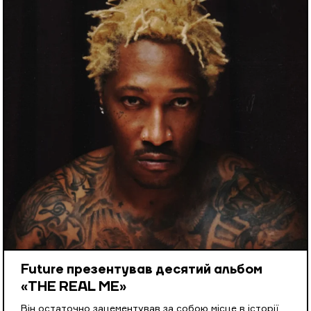
Future презентував десятий альбом
«THE REAL ME»
Він остаточно зацементував за собою місце в історії.