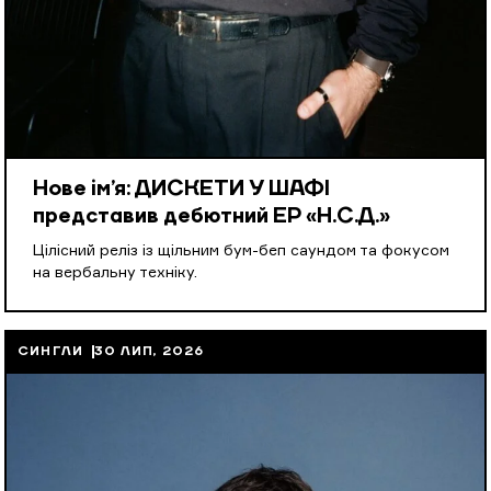
Нове ім’я: ДИСКЕТИ У ШАФІ
представив дебютний EP «Н.С.Д.»
Цілісний реліз із щільним бум-беп саундом та фокусом
на вербальну техніку.
СИНГЛИ
30 ЛИП, 2026