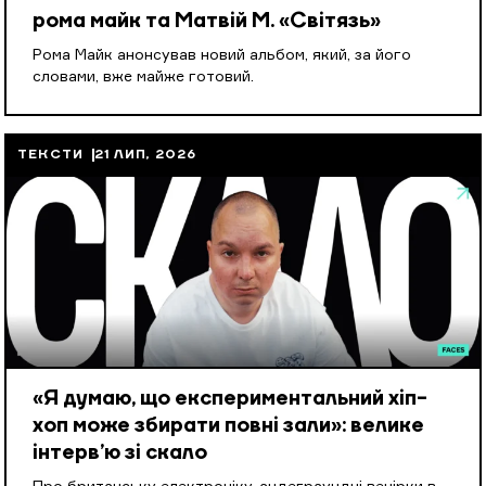
рома майк та Матвій М. «Світязь»
Рома Майк анонсував новий альбом, який, за його
словами, вже майже готовий.
ТЕКСТИ
21 ЛИП, 2026
«Я думаю, що експериментальний хіп-
хоп може збирати повні зали»: велике
інтерв’ю зі скало