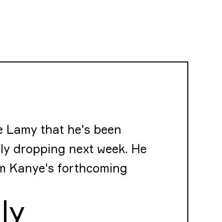
e Lamy that he's been
ly dropping next week. He
m Kanye's forthcoming
ly