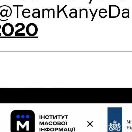
(@TeamKanyeDai
2020