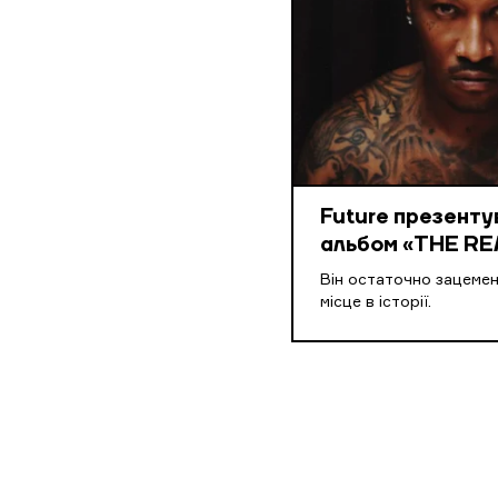
Future презенту
альбом «THE RE
Він остаточно зацеме
місце в історії.