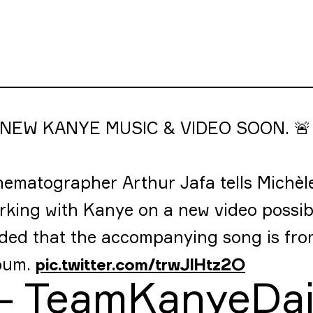
 NEW KANYE MUSIC & VIDEO SOON. 🚨
nematographer Arthur Jafa tells Michèl
rking with Kanye on a new video possib
ded that the accompanying song is fro
bum.
pic.twitter.com/trwJIHtz2O
— TeamKanyeDai