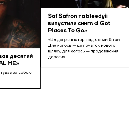
Saf Safron та bleedyii
випустили сингл «I Got
Places To Go»
«Це дві різні історії під одним бітом.
Для когось — це початок нового
шляху, для когось — продовження
вав десятий
дороги».
AL ME»
нтував за собою