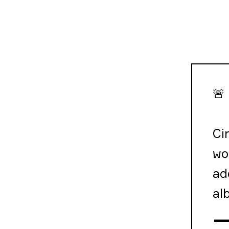
🚨
Ci
wo
ad
al