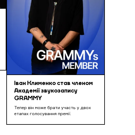
Іван Клименко став членом
Академії звукозапису
GRAMMY
Тепер він може брати участь у двох
етапах голосування премії.