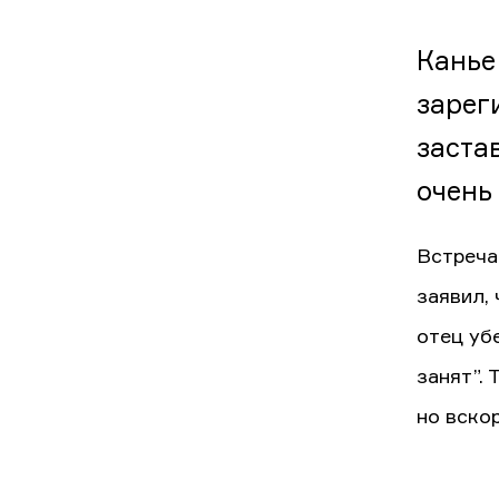
Канье
зарег
заста
очень
Встреча
заявил,
отец уб
занят”.
но вско