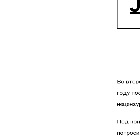
J
Во втор
году по
нецензу
Под кон
попроси