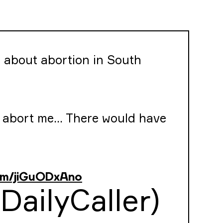
 about abortion in South
o abort me… There would have
com/jiGuODxAno
DailyCaller)