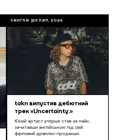
СИНГЛИ
29 ЛИП, 2026
takn випустив дебютний
трек «Uncertainty.»
Юний артист уперше став за майк,
зачитавши англійською під свій
фірмовий драмлес-продакшн.