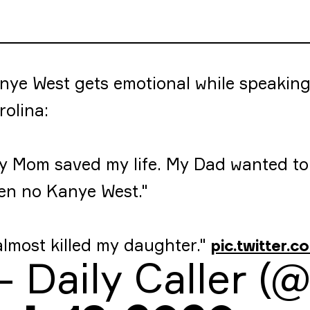
nye West gets emotional while speaking
rolina:
y Mom saved my life. My Dad wanted t
en no Kanye West."
 almost killed my daughter."
pic.twitter.
 Daily Caller (@