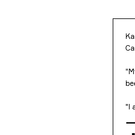
Ka
Ca
"M
be
"I
—