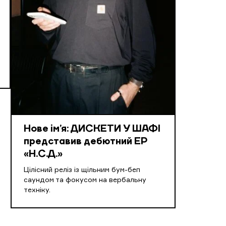
Нове ім’я: ДИСКЕТИ У ШАФІ
представив дебютний EP
«Н.С.Д.»
Цілісний реліз із щільним бум-беп
саундом та фокусом на вербальну
техніку.