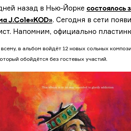
дней назад в Нью-Йорке
состоялось 
. Сегодня в сети появ
ма J.Cole «KOD»
ист. Напомним, официально пластинка
 всему, в альбом войдёт 12 новых сольных композ
который обойдётся без гостевых участий.