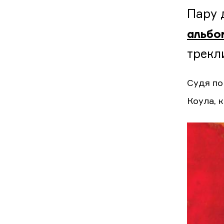
Пару 
альбо
трекл
Судя по
Коула, 