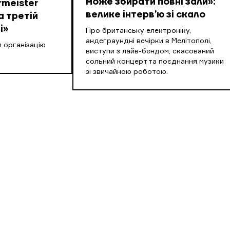
може збирати повні зали»:
meister
велике інтерв’ю зі скало
а третій
і»
Про британську електроніку,
андеграундні вечірки в Мелітополі,
 організацію
виступи з лайв-бендом, скасований
сольний концерт та поєднання музики
зі звичайною роботою.