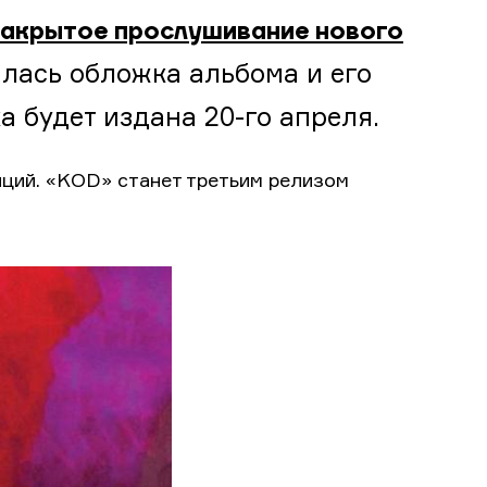
закрытое прослушивание нового
илась обложка альбома и его
 будет издана 20-го апреля.
иций. «KOD» станет третьим релизом