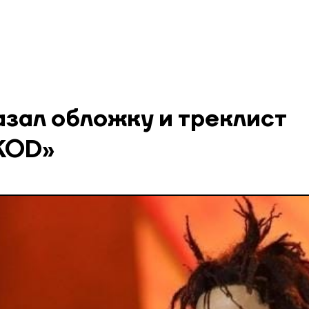
азал обложку и треклист
KOD»