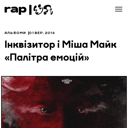
АЛЬБОМИ
01 ВЕР, 2016
Iнквiзитор i Мiша Майк
«Палітра емоцій»