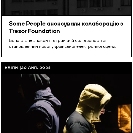
Some People анонсували колаборацію з
Tresor Foundation
Вона стане знаком підтримки й солідарності зі
становленням нової української електронної сцени.
КЛІПИ
20 ЛИП, 2026