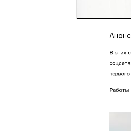
Анонс
В этих 
соцсетя
первого
Работы 