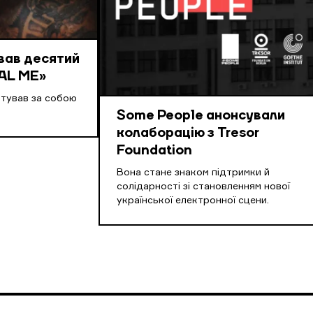
вав десятий
AL ME»
нтував за собою
Some People анонсували
колаборацію з Tresor
Foundation
Вона стане знаком підтримки й
солідарності зі становленням нової
української електронної сцени.