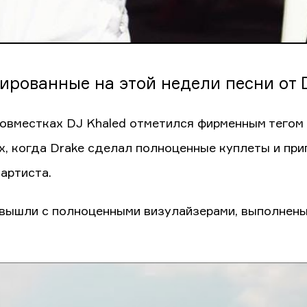
ированные на этой недели песни от Dr
совместках DJ Khaled отметился фирменным тегом в
х, когда Drake сделал полноценные куплеты и при
 артиста.
вышли с полноценными визулайзерами, выполнены