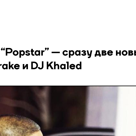
 “Popstar” — сразу две но
rake и DJ Khaled