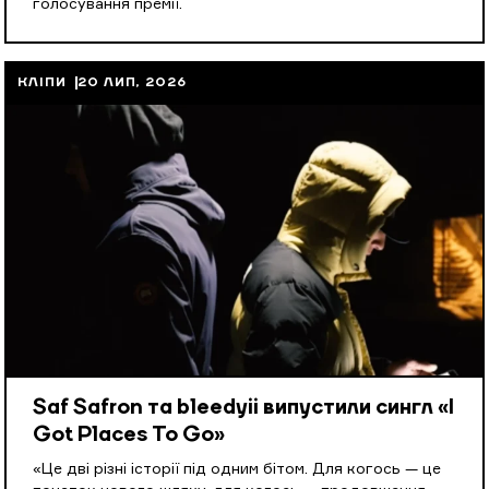
голосування премії.
КЛІПИ
20 ЛИП, 2026
Saf Safron та bleedyii випустили сингл «I
Got Places To Go»
«Це дві різні історії під одним бітом. Для когось — це