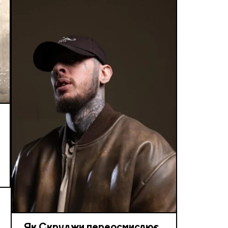
Як Скруджи переосмислює