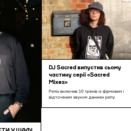
DJ Sacred випустив сьому
частину серії «Sacred
Mixes»
Реліз включив 10 треків із фірмовим і
відточеним звуком данжен репу.
КЕТИ У ШАФІ