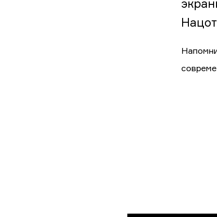
экран
Нацот
Напомни
совреме