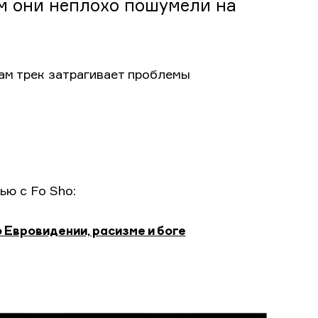
м они неплохо пошумели на
ам трек затрагивает проблемы
ью с Fo Sho:
о Евровидении, расизме и боге