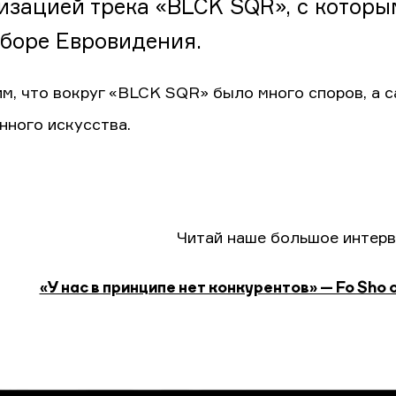
изацией трека «BLCK SQR», с которы
боре Евровидения.
м, что вокруг «BLCK SQR» было много споров, а с
нного искусства.
Читай наше большое интерв
«У нас в принципе нет конкурентов» — Fo Sho 