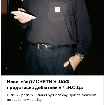
Нове ім’я: ДИСКЕТИ У ШАФІ
представив дебютний EP «Н.С.Д.»
Цілісний реліз із щільним бум-беп саундом та фокусом
на вербальну техніку.