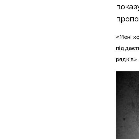
показу
пропо
«Мені х
піддаєт
рядків»