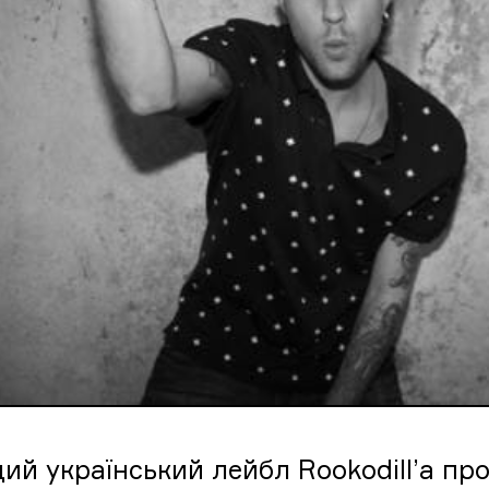
ий український лейбл Rookodill’a пр