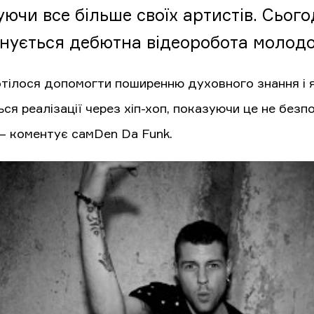
ючи все більше своїх артистів. Сього
нується дебютна відеоробота молодог
отілося допомогти поширенню духовного знання і я
ься реалізації через хіп-хоп, показуючи це не без
 – коментує самDen Da Funk.