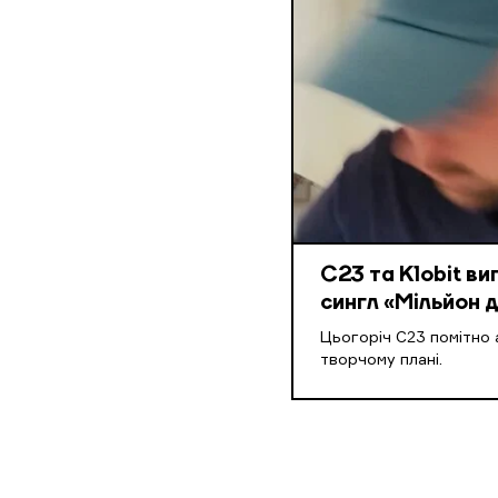
С23 та Klobit ви
сингл «Мільйон д
Цьогоріч С23 помітно 
творчому плані.