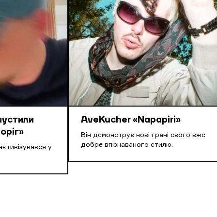
пустили
AveKucher «Napapiri»
оріг»
Він демонструє нові грані свого вже
добре впізнаваного стилю.
активізувався у