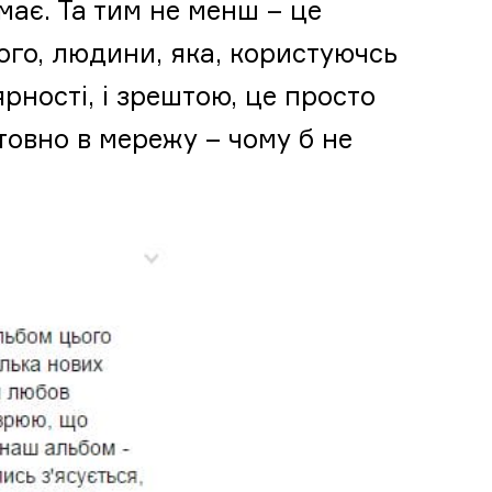
має. Та тим не менш – це
го, людини, яка, користуючсь
рності, і зрештою, це просто
товно в мережу – чому б не