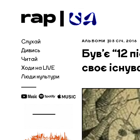
Слухай
АЛЬБОМИ
05 СІЧ, 2016
Дивись
Був’є “12 
Читай
своє існув
Ходи на LIVE
Люди культури