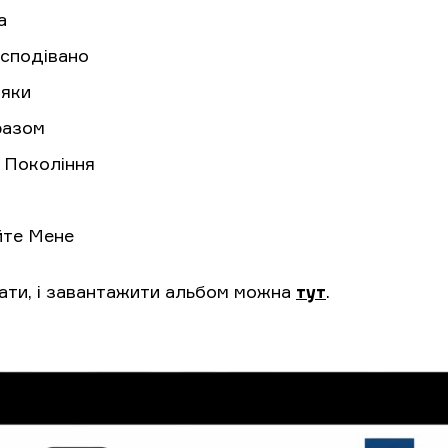
а
есподівано
няки
разом
е Покоління
а
йте Мене
хати, і завантажити альбом можна
тут
.