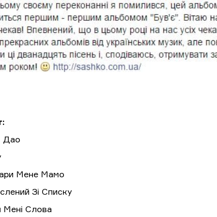
:
і Дао
у
вари Мене Мамо
еслений Зі Списку
и Мені Слова