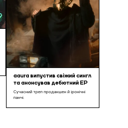
aaura випустив свіжий сингл
та анонсував дебютний EP
Cучасний треп продакшен й іронічні
панчі.