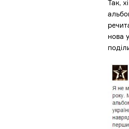
Так, 
альбо
речит
нова 
поділ