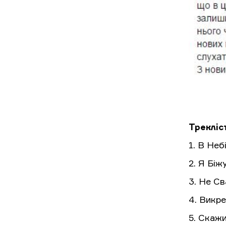
Трекліст
1. В Неб
2. Я Біж
3. Не С
4. Викр
5. Скаж