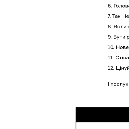
6. Голов
7. Так Н
8. Воли
9. Бути 
10. Нов
11. Стін
12. Ціну
І послу