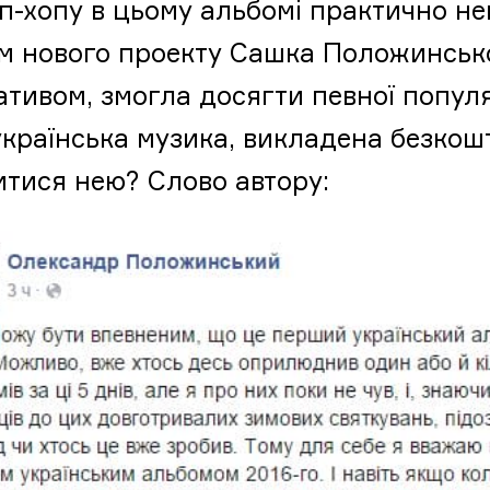
хіп-хопу в цьому альбомі практично не
м нового проекту Сашка Положинсько
ативом, змогла досягти певної популя
українська музика, викладена безкош
итися нею? Слово автору: