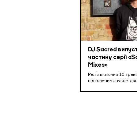
DJ Sacred випус
частину серії «S
Mixes»
Реліз включив 10 треків
відточеним звуком дан