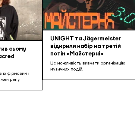
UNIGHT та Jägermeister
відкрили набір на третій
тив сьому
потік «Майстерні»
acred
Це можливість вивчати організацію
музичних подій.
 із фірмовим і
жен репу.