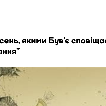
пісень, якими Був’є сповіща
ання”