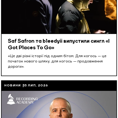
Saf Safron та bleedyii випустили сингл «I
Got Places To Go»
«Це дві різні історії під одним бітом. Для когось — це
початок нового шляху, для когось — продовження
дороги».
НОВИНИ
15 ЛИП, 2026