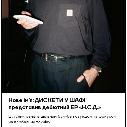
Нове ім’я: ДИСКЕТИ У ШАФІ
представив дебютний EP «Н.С.Д.»
Цілісний реліз із щільним бум-беп саундом та фокусом
на вербальну техніку.