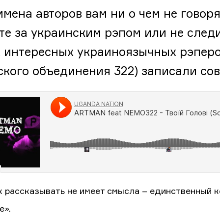
имена авторов вам ни о чем не говоря
те за украинским рэпом или не следи
 интересных украиноязычных рэперо
ского объединения 322) записали совм
к рассказывать не имеет смысла – единственный к
е».