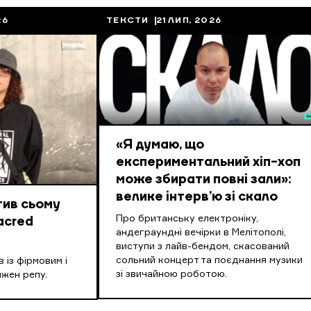
26
ТЕКСТИ
21 ЛИП, 2026
«Я думаю, що
експериментальний хіп-хоп
може збирати повні зали»:
велике інтерв’ю зі скало
тив сьому
Про британську електроніку,
acred
андеграундні вечірки в Мелітополі,
виступи з лайв-бендом, скасований
сольний концерт та поєднання музики
 із фірмовим і
зі звичайною роботою.
жен репу.