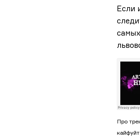
Если 
следи
самых
львов
Про тре
кайфуйт