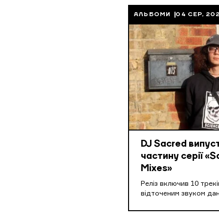
АЛЬБОМИ
04 СЕР, 20
DJ Sacred випус
частину серії «S
Mixes»
Реліз включив 10 треків
відточеним звуком дан