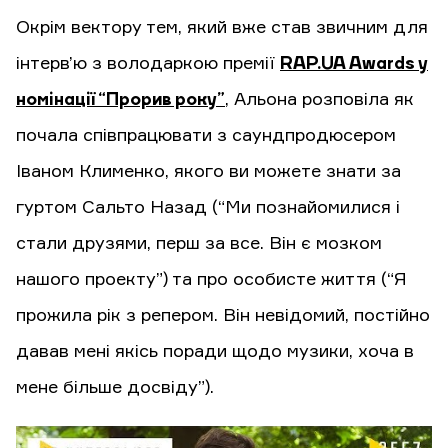
Окрім вектору тем, який вже став звичним для
інтерв’ю з володаркою премії
RAP.UA Awards у
номінації “Прорив року”
, Альона розповіла як
почала співпрацювати з саундпродюсером
Іваном Клименко, якого ви можете знати за
гуртом Сальто Назад (“Ми познайомилися і
стали друзями, перш за все. Він є мозком
нашого проекту”) та про особисте життя (“Я
прожила рік з репером. Він невідомий, постійно
давав мені якісь поради щодо музики, хоча в
мене більше досвіду”).