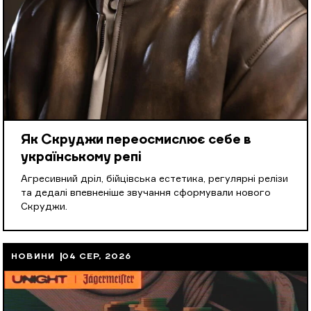
Як Скруджи переосмислює себе в
українському репі
Агресивний дріл, бійцівська естетика, регулярні релізи
та дедалі впевненіше звучання сформували нового
Скруджи.
НОВИНИ
04 СЕР, 2026