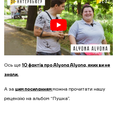
Ось ще
10 фактів про Alyona Alyonа, яких ви не
знали.
А за
цим посиланням
можна прочитати нашу
рецензію на альбом “Пушка”.