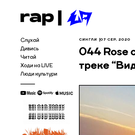
Слухай
СИНГЛИ
07 СЕР, 2020
Дивись
044 Rose 
Читай
треке “Ви
Ходи на LIVE
Люди культури