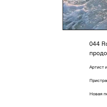
044 R
продо
Артист 
Пристра
Новая п