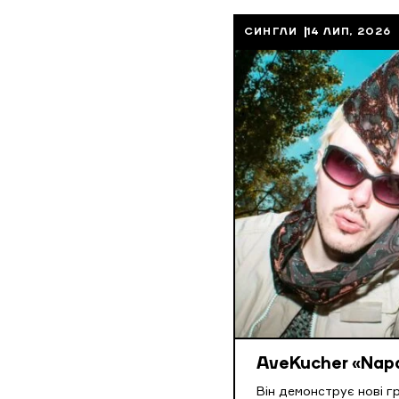
СИНГЛИ
14 ЛИП, 2026
AveKucher «Napa
Він демонструє нові г