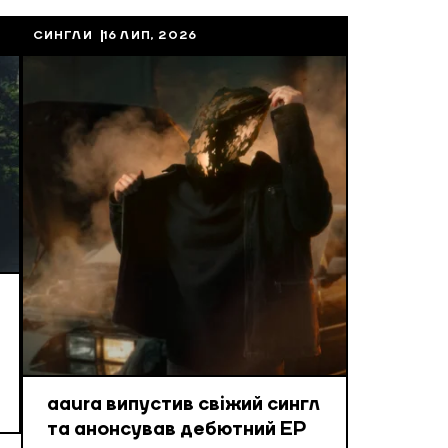
СИНГЛИ
16 ЛИП, 2026
aaura випустив свіжий сингл
та анонсував дебютний EP