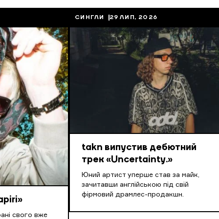
СИНГЛИ
29 ЛИП, 2026
takn випустив дебютний
трек «Uncertainty.»
Юний артист уперше став за майк,
зачитавши англійською під свій
фірмовий драмлес-продакшн.
piri»
рані свого вже