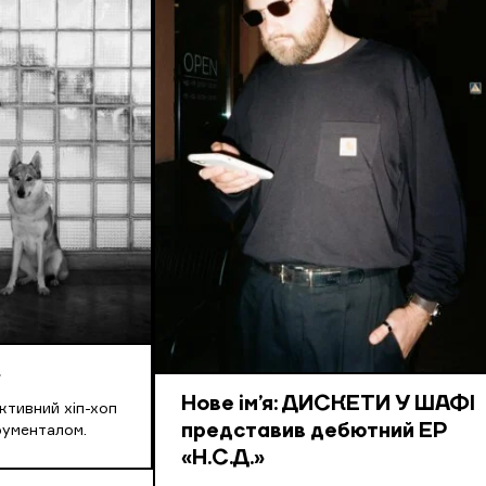
»
Нове ім’я: ДИСКЕТИ У ШАФІ
ктивний хіп-хоп
представив дебютний EP
трументалом.
«Н.С.Д.»