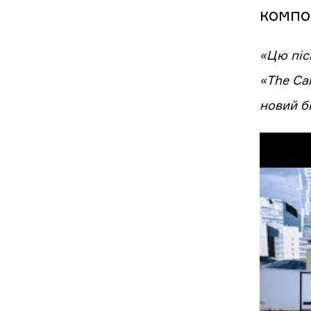
композ
«Цю піс
«The Can
новий бі