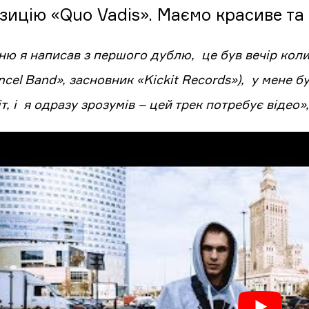
ицію «Quo Vadis». Маємо красиве та я
ню я написав з першого дублю, це був вечір коли 
cel Band», засновник «Kickit Records»), у мене б
т, і я одразу зрозумів – цей трек потребує відео»