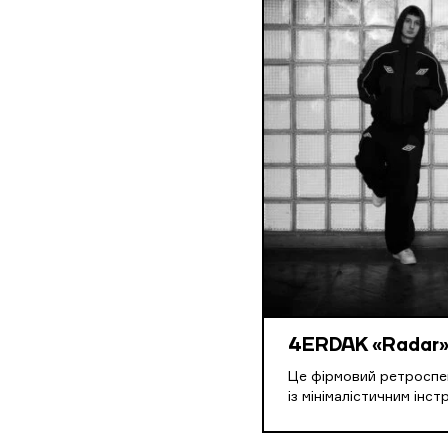
4ERDAK «Radar
Це фірмовий ретроспе
із мінімалістичним інс