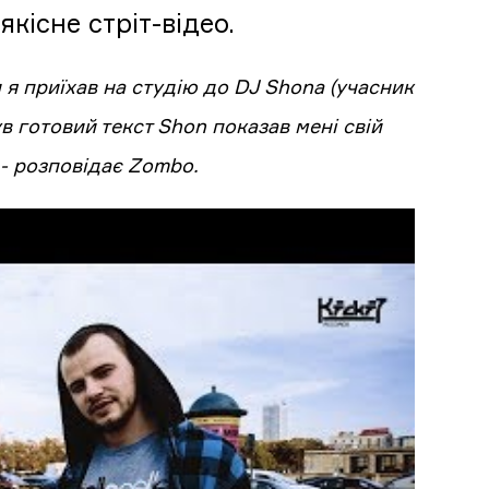
кісне стріт-відео.
я приїхав на студію до DJ Shonа (учасник
ув готовий текст Shon показав мені свій
,- розповідає Zombo.