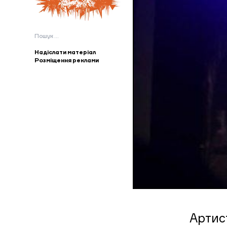
Пошук:
Надіслати матеріал
Розміщення реклами
Артис