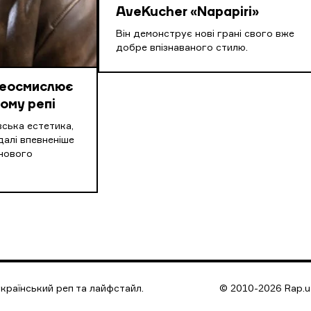
AveKucher «Napapiri»
Він демонструє нові грані свого вже
добре впізнаваного стилю.
реосмислює
ому репі
вська естетика,
далі впевненіше
нового
країнський реп та лайфстайл.
© 2010-2026 Rap.ua