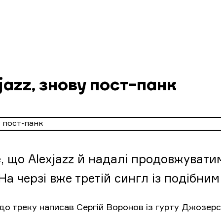
jazz, знову пост-панк
, що Alexjazz й надалі продовжуватим
На черзі вже третій сингл із подібни
о треку написав Сергій Воронов із гурту Джозерс.