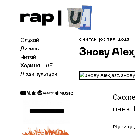
Слухай
СИНГЛИ
05 ТРА, 2023
Дивись
Знову Alex
Читай
Ходи на LIVE
Люди культури
Схоже
панк. 
Музику д