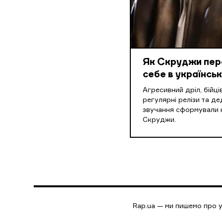
Як Скруджи пе
себе в українськ
Агресивний дріл, бійці
регулярні релізи та де
звучання сформували 
Скруджи.
Rap.ua — ми пишемо про у