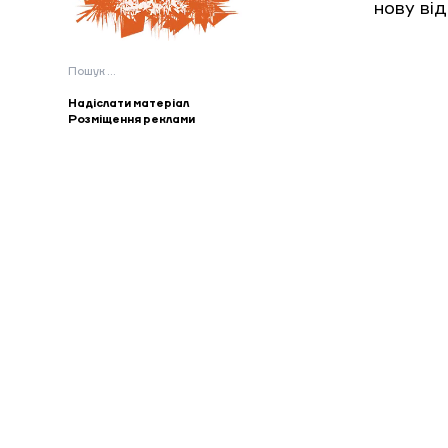
нову ві
Пошук:
Надіслати матеріал
Розміщення реклами