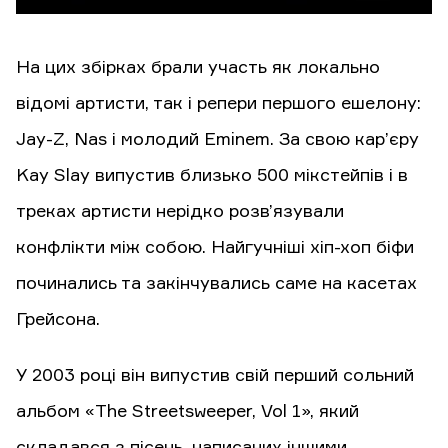
На цих збірках брали участь як локально
відомі артисти, так і репери першого ешелону:
Jay-Z, Nas і молодий Eminem. За свою кар’єру
Kay Slay випустив близько 500 мікстейпів і в
треках артисти нерідко розв’язували
конфлікти між собою. Найгучніші хіп-хоп біфи
починались та закінчувались саме на касетах
Грейсона.
У 2003 році він випустив свій перший сольний
альбом «The Streetsweeper, Vol 1», який