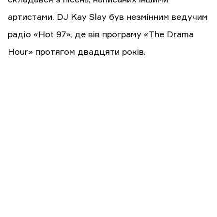
складався з пісень, написаних іншими
артистами. DJ Kay Slay був незмінним ведучим
радіо «Hot 97», де вів програму «The Drama
Hour» протягом двадцяти років.